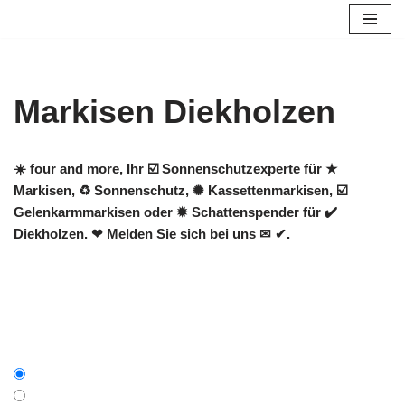
Zum
Inhalt
springen
Markisen Diekholzen
☀️ four and more, Ihr ☑️ Sonnenschutzexperte für ★
Markisen, ♻ Sonnenschutz, ✺ Kassettenmarkisen, ☑️
Gelenkarmmarkisen oder ✹ Schattenspender für ✔️
Diekholzen. ❤ Melden Sie sich bei uns ✉ ✔.