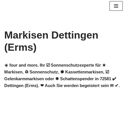
Zum
Inhalt
springen
Markisen Dettingen
(Erms)
☀️ four and more, Ihr ☑️ Sonnenschutzexperte für ★
Markisen, ♻ Sonnenschutz, ✺ Kassettenmarkisen, ☑️
Gelenkarmmarkisen oder ✹ Schattenspender in 72581 ✔️
Dettingen (Erms). ❤ Auch Sie werden begeistert sein ✉ ✔.