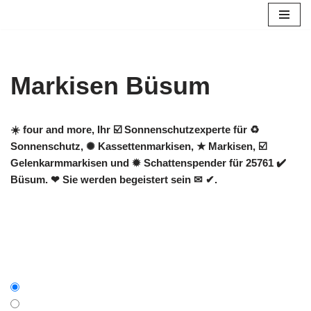
Zum
Inhalt
springen
Markisen Büsum
☀️ four and more, Ihr ☑️ Sonnenschutzexperte für ♻
Sonnenschutz, ✺ Kassettenmarkisen, ★ Markisen, ☑️
Gelenkarmmarkisen und ✹ Schattenspender für 25761 ✔️
Büsum. ❤ Sie werden begeistert sein ✉ ✔.