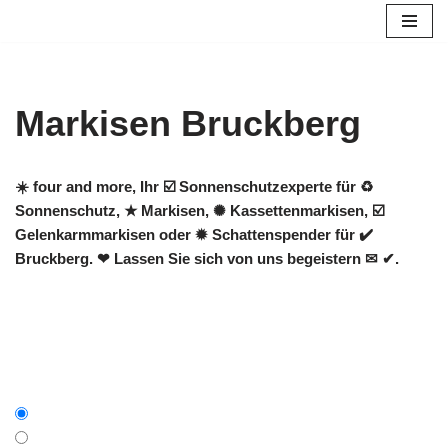
Zum
Inhalt
springen
Markisen Bruckberg
☀️ four and more, Ihr ☑️ Sonnenschutzexperte für ♻
Sonnenschutz, ★ Markisen, ✺ Kassettenmarkisen, ☑️
Gelenkarmmarkisen oder ✹ Schattenspender für ✔️
Bruckberg. ❤ Lassen Sie sich von uns begeistern ✉ ✔.