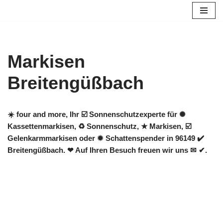
Zum
Inhalt
springen
Markisen
Breitengüßbach
☀️ four and more, Ihr ☑️ Sonnenschutzexperte für ✺
Kassettenmarkisen, ♻ Sonnenschutz, ★ Markisen, ☑️
Gelenkarmmarkisen oder ✹ Schattenspender in 96149 ✔️
Breitengüßbach. ❤ Auf Ihren Besuch freuen wir uns ✉ ✔.