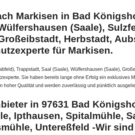
ach Markisen in Bad Königsho
 Wülfershausen (Saale), Sulzf
roßeibstadt, Herbstadt, Aubs
utzexperte für Markisen.
feld), Trappstadt, Saal (Saale), Wülfershausen (Saale), Großei
experte. Sie haben bereits lange ohne Erfolg ein exklusives Ma
 hoher Qualität und werden zuverlässig und pünktlich ausgelief
bieter in 97631 Bad Königsho
e, Ipthausen, Spitalmühle, 
mühle, Untereßfeld -Wir sind 