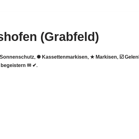
hofen (Grabfeld)
 ♻ Sonnenschutz, ✺ Kassettenmarkisen, ★ Markisen, ☑️ Gel
 begeistern ✉ ✔.