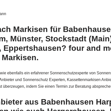
mann
nach Markisen für Babenhaus
im, Münster, Stockstadt (Mai
Eppertshausen? four and mor
 Markisen.
r sowie ebenfalls ein erfahrener Sonnenschutzexperte von Sonn
 Anbieter und Sonnenschutz Experten, Kassettenmarkisen Anbi
st überzeugen, indem Sie einen Termin zur Beratung abspreche
bieter aus Babenhausen Har