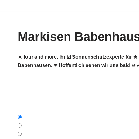
Zum
Inhalt
Markisen Babenhau
springen
☀️ four and more, Ihr ☑️ Sonnenschutzexperte für
Babenhausen. ❤ Hoffentlich sehen wir uns bald ✉ 