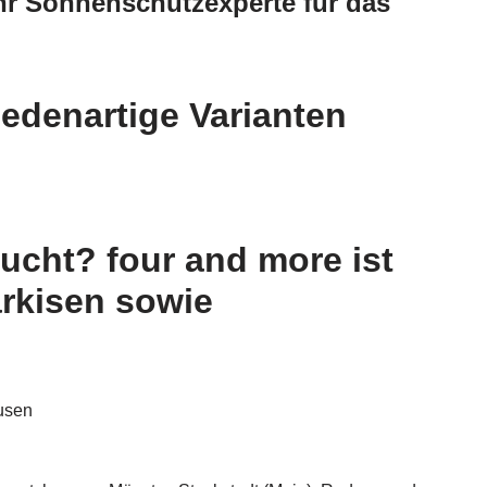
Ihr Sonnenschutzexperte für das
edenartige Varianten
cht? four and more ist
arkisen sowie
usen