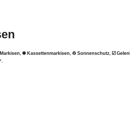
sen
 ★ Markisen, ✺ Kassettenmarkisen, ♻ Sonnenschutz, ☑️ Gel
✔.