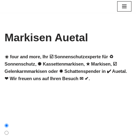
Zum
Inhalt
springen
Markisen Auetal
☀️ four and more, Ihr ☑️ Sonnenschutzexperte für ♻
Sonnenschutz, ✺ Kassettenmarkisen, ★ Markisen, ☑️
Gelenkarmmarkisen oder ✹ Schattenspender in ✔️ Auetal.
❤ Wir freuen uns auf Ihren Besuch ✉ ✔.