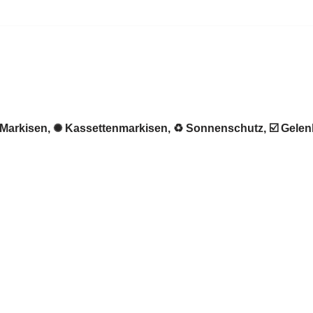
★ Markisen, ✺ Kassettenmarkisen, ♻ Sonnenschutz, ☑️ Gele