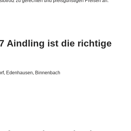
totrotz zu gerechten und preisgünstigen Preisen an.
Aindling ist die richtige
dorf, Edenhausen, Binnenbach