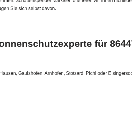
hmen. Schattenspender Markisen offerieren wir Ihnen nichtsdes
gen Sie sich selbst davon.
onnenschutzexperte für 86447 
 Hausen, Gaulzhofen, Arnhofen, Stotzard, Pichl oder Eisingers